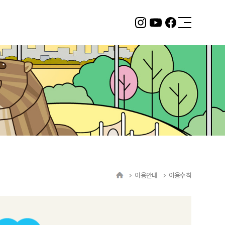
2층 서울형 키즈카페
뚝섬 자벌레점
바로 알아보기
이용안내
이용수칙