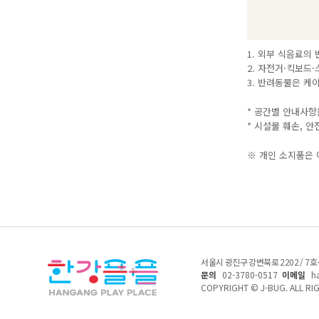
1. 외부 식음료의
2. 자전거·킥보드
3. 반려동물은 케
* 공간별 안내사항
* 시설물 훼손, 
※ 개인 소지품은 
서울시 광진구 강변북로 2202 / 7
문의
02-3780-0517
이메일
h
COPYRIGHT © J-BUG. ALL RI