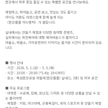
한강에서 하루 종일 즐길 수 있는 특별한 공간을 만나보세요.
체험하고, 뛰어놀고, 공연 보고, 맛있는 것도 즐기고
아이도 어른도 자연스럽게 함께 놀게 되는
〈한강플플 어드벤처〉가 열립니다.
실내에서는 만들기 체험과 다양한 참여형 콘텐츠,
실외에서는 회전목마와 대형 에어바운스가 펼쳐지고
마술쇼, 버블쇼, 거리공연까지 이어지는 즐거운 시간이 준비되어 있습
니다.
■ 행사 안내
· 기간 : 2026. 5. 1.(금) ~ 5. 5.(화)
· 시간 : 10:00 ~ 20:00 (*5.4는 19시까지)
· 장소 : 뚝섬한강공원 자벌레(한강플플) 실내(1, 3층) 및 외부 공간
■ 주요 프로그램
· 마켓존 : 수공예, 잡화, 장난감, 디저트 등 다양한 상품을 만날 수 있
는 플리마켓
· 체험존 : 키링, 마크라메, 곤충목걸이, 과자 스포츠카 등 만들기 체험