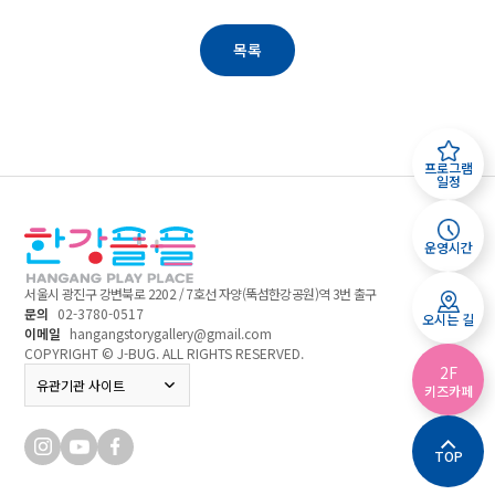
목록
프로그램
일정
운영시간
서울시 광진구 강변북로 2202 / 7호선 자양(뚝섬한강공원)역 3번 출구
문의
02-3780-0517
오시는 길
이메일
hangangstorygallery@gmail.com
COPYRIGHT © J-BUG. ALL RIGHTS RESERVED.
2F
서울특별시
유관기관 사이트
키즈카페
미래한강본부
TOP
우리동네키움포털