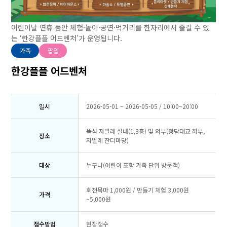
어린이날 연휴 동안 체험·놀이·공연·먹거리를 한자리에서 즐길 수 있
는 ‘한강플플 어드벤처’가 운영됩니다.
가족
팝업
한강플플 어드벤처
일시
2026-05-01 ~ 2026-05-05 / 10:00~20:00
뚝섬 자벌레 실내(1,3층) 및 외부(청담대교 하부,
장소
자벌레 잔디마당)
대상
누구나(어린이 포함 가족 단위 방문객)
회전목마 1,000원 / 만들기 체험 3,000원
가격
~5,000원
접수방법
현장접수