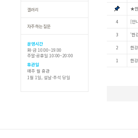
★한
갤러리
4
[안
자주 하는 질문
3
'한
운영시간
2
한강
화-금 10:00~19:00
주말·공휴일 10:00~20:00
1
한강
휴관일
매주 월 휴관
1월 1일, 설날·추석 당일