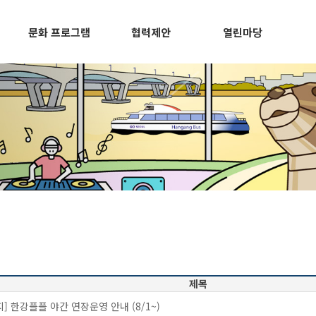
문화 프로그램
협력제안
열린마당
제목
지] 한강플플 야간 연장운영 안내 (8/1~)