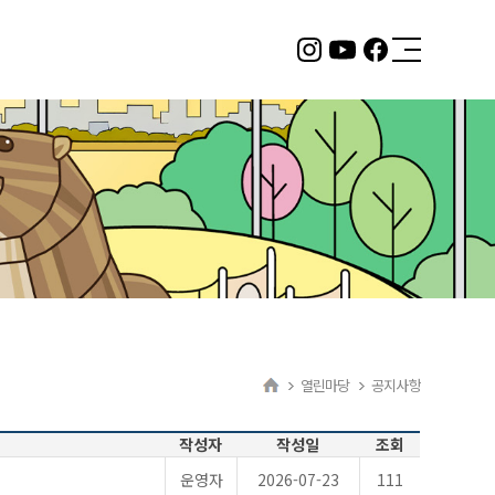
2층 서울형 키즈카페
뚝섬 자벌레점
바로 알아보기
열린마당
공지사항
작성자
작성일
조회
운영자
2026-07-23
111