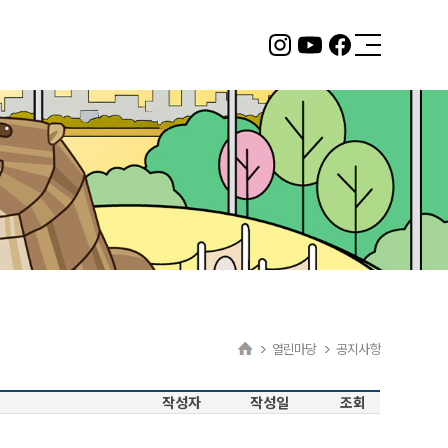
2층 서울형 키즈카페
뚝섬 자벌레점
바로 알아보기
열린마당
공지사항
작성자
작성일
조회