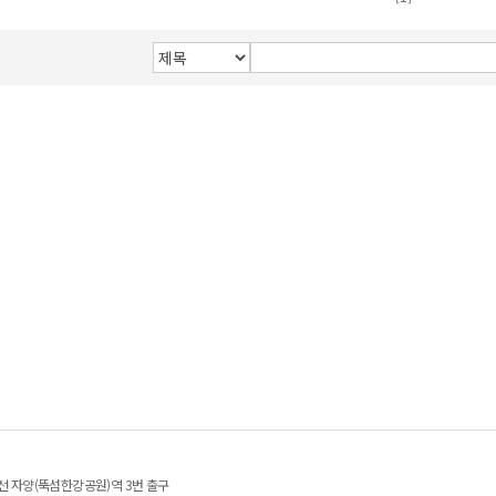
호선 자양(뚝섬한강공원)역 3번 출구